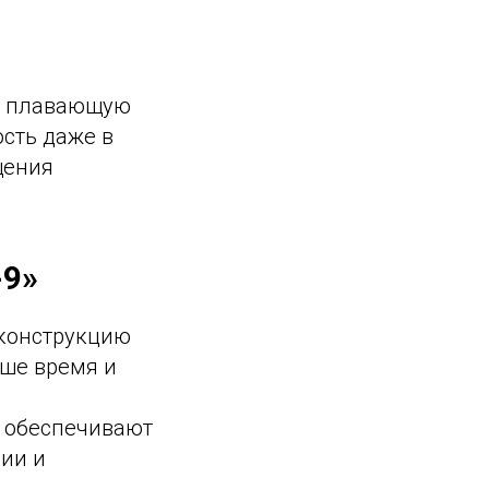
на плавающую
сть даже в
щения
-9»
 конструкцию
аше время и
ь обеспечивают
ии и