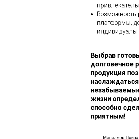
привлекатель
Возможность 
платформы, д
индивидуальн
Выбрав готовы
долговечное р
продукция поз
наслаждаться 
незабываемые
жизни определ
способно сдел
приятным!
Менеджер Прича