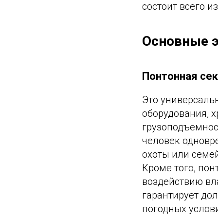
состоит всего и
Основные э
Понтонная сек
Это универсаль
оборудования, х
грузоподъемност
человек одновр
охоты или семе
Кроме того, по
воздействию вл
гарантирует до
погодных услов