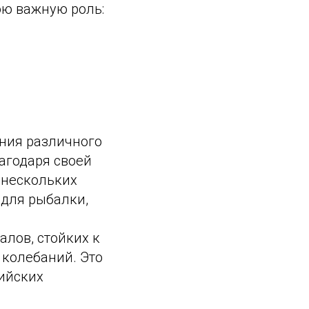
ою важную роль:
ния различного
агодаря своей
 нескольких
для рыбалки,
лов, стойких к
 колебаний. Это
сийских