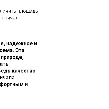
еличить площадь
ь причал
ое, надежное и
оема. Эта
 природе,
вать
Ведь качество
ричала
мфортным и