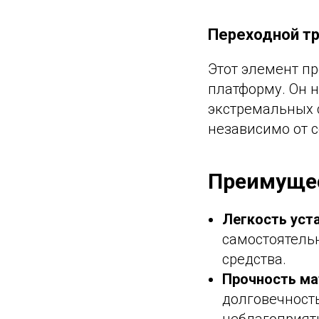
Переходной тр
Этот элемент п
платформу. Он 
экстремальных 
независимо от с
Преимущес
Легкость уст
самостоятель
средства.
Прочность ма
долговечност