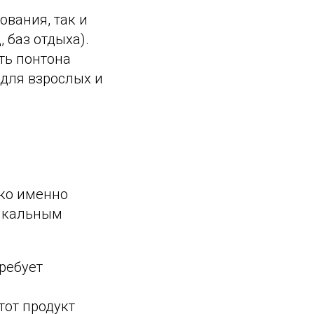
ования, так и
 баз отдыха).
ть понтона
для взрослых и
ако именно
никальным
требует
тот продукт