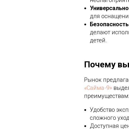
неблагоприят
Универсально
для оснащения
Безопасность
делают испол
детей.
Почему вы
Рынок предлага
«Сайма-9»
выдел
преимуществам
Удобство эксп
сложного ухо
Доступная цен