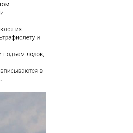
том
ки
ются из
ьтрафиолету и
 подъём лодок,
вписываются в
.