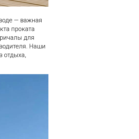
 воде — важная
кта проката
причалы для
водителя. Наши
з отдыха,