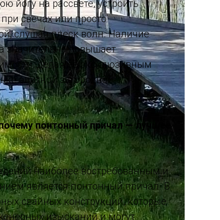
ю йогу на рассвете, устроить
при свечах или просто
й, слушая плеск волн. Наличие
а значительно повышает
имости, делая её эксклюзивным
нке элитной загородной
 почему понтонный причал — лучшее
адений наиболее востребованным и
нием является понтонный причал. В
рных свайных конструкций, которые
женерных изысканий и могут