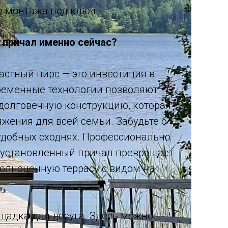
о монтажа под ключ.
 причал именно сейчас?
астный пирс — это инвестиция в
ременные технологии позволяют
долговечную конструкцию, которая
яжения для всей семьи. Забудьте о
удобных сходнях. Профессионально
 установленный причал превращает
олноценную террасу с видом на
щадка для досуга. Здесь можно