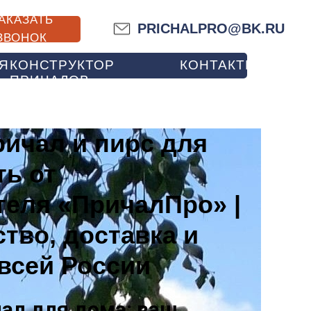
АКАЗАТЬ
PRICHALPRO@BK.RU
ЗВОНОК
Я
КОНСТРУКТОР
КОНТАКТЫ
ПРИЧАЛОВ
ичал и пирс для
ть от
теля «ПричалПро» |
тво, доставка и
всей России
ал для дома: ваш