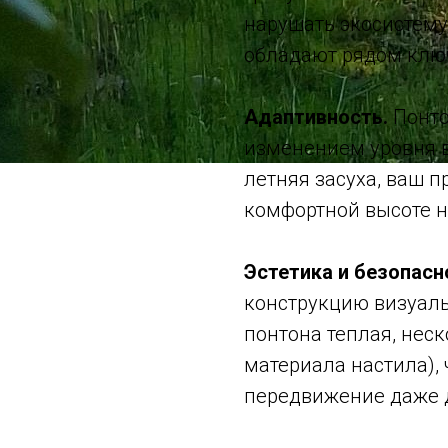
нарушать экосистему
обладают рядом клю
Адаптивность.
Понто
изменением уровня в
летняя засуха, ваш п
комфортной высоте н
Эстетика и безопасн
конструкцию визуаль
понтона теплая, нес
материала настила),
передвижение даже д