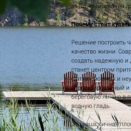
от проектирования д
Почему стоит купить
Решение построить ч
качество жизни. Сов
создать надежную и 
станет центром прит
шатких мостках и не
спроектированный и
береговую линию в п
водную гладь.
Это ваша личная пло