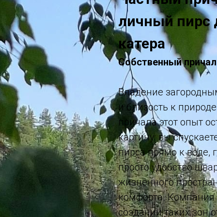
личный пирс 
катера
Собственный причал 
Владение загородным 
и близость к природе
причала этот опыт о
картину: вы спускает
пирса прямо к воде, 
просто удобство шва
жизненного простран
комфорта. Компания
создании таких зон 