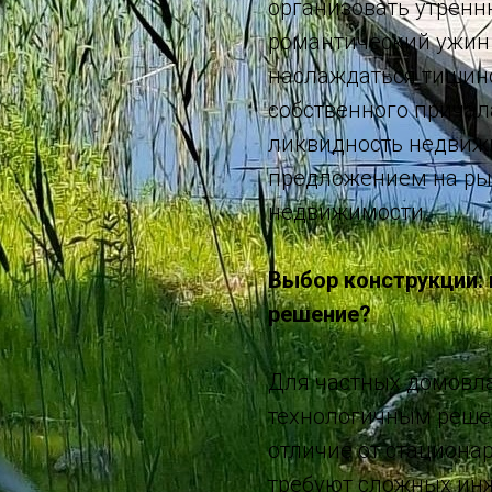
организовать утренню
романтический ужин 
наслаждаться тишино
собственного причал
ликвидность недвиж
предложением на ры
недвижимости.
Выбор конструкции:
решение?
Для частных домовл
технологичным реше
отличие от стациона
требуют сложных ин