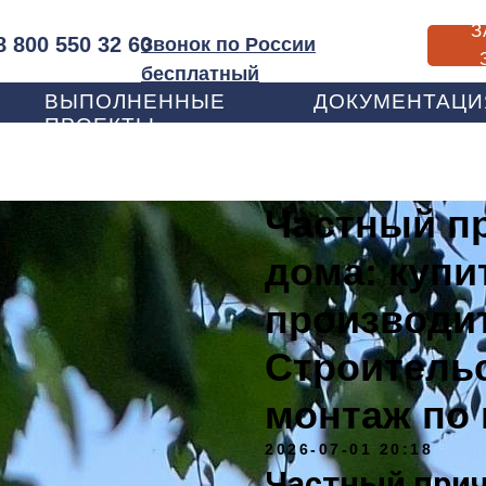
З
8 800 550 32 60
Звонок по России
бесплатный
ВЫПОЛНЕННЫЕ
ДОКУМЕНТАЦИ
ПРОЕКТЫ
Частный пр
дома: купи
производи
Строительс
монтаж по 
2026-07-01 20:18
Частный прич