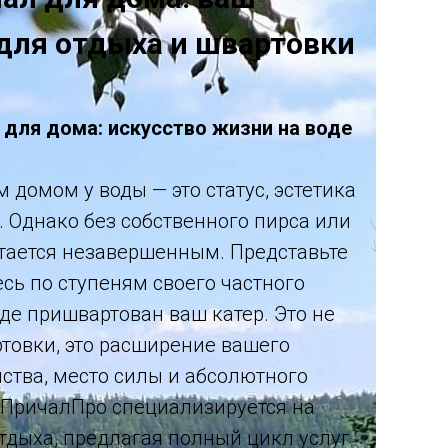
для отдыха и швартовки
для дома: искусство жизни на воде
домом у воды — это статус, эстетика
. Однако без собственного пирса или
стается незавершенным. Представьте
есь по ступеням своего частного
где пришвартован ваш катер. Это не
ртовки, это расширение вашего
ства, место силы и абсолютного
 ПричалПро специализируется на
отдыха, предлагая полный цикл услуг