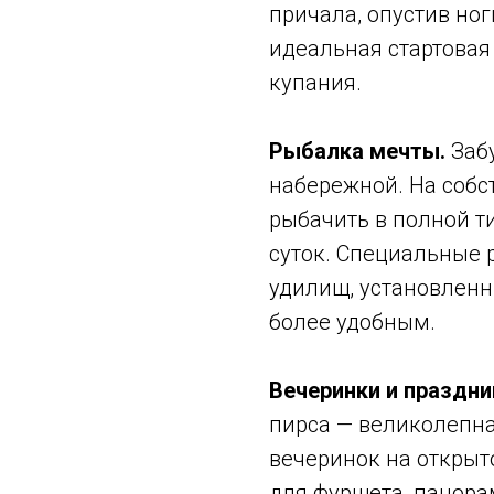
причала, опустив ног
идеальная стартовая
купания.
Рыбалка мечты.
Забу
набережной. На собс
рыбачить в полной т
суток. Специальные
удилищ, установленн
более удобным.
Вечеринки и праздни
пирса — великолепн
вечеринок на открыто
для фуршета, панора