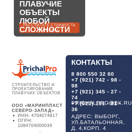
ПЛАВУЧИЕ
ОБЪЕКТЫ
ЛЮБОЙ
РАССЧИТАТЬ СТОИМОСТЬ
СЛОЖНОСТИ
ОБЪЕКТА
КОНТАКТЫ
8 800 550 32 60
+7 (921) 742 - 98 -
СТРОИТЕЛЬСТВО И
98
ПРОЕКТИРОВАНИЕ
+7 (921) 345 - 27 -
ПЛАВУЧИХ ОБЪЕКТОВ
74
PRICHALPRO@BK.RU
+7 (921) 181 - 81 -
ООО «МАРИНПЛАСТ
36
СЕВЕРО-ЗАПАД»
ИНН: 4704074817
АДРЕС: ВЫБОРГ,
ОГРН:
УЛ.БАТАЛЬОННАЯ,
1084704000039
Д. 4,КОРП. 4