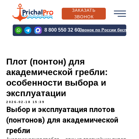
ЗАКАЗАТЬ
ЗВОНОК
PRICHALPRO@BK.RU
8 800 550 32 60
Звонок по России бесплатн
PRICHALPRO@BK.RU
Плот (понтон) для
академической гребли:
О
КАТАЛОГ
ВЫПОЛН
КОМПАНИИ
ПРОДУКЦИИ
ПРОЕКТЫ
особенности выбора и
эксплуатации
2026-02-18 15:39
О
КАТАЛОГ
ВЫПОЛН
Выбор и эксплуатация плотов
КОМПАНИИ
ПРОДУКЦИИ
ПРОЕКТЫ
(понтонов) для академической
гребли