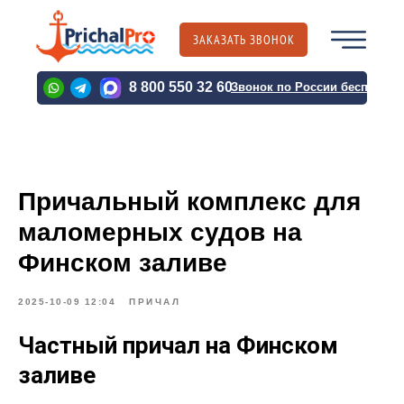
ЗАКАЗАТЬ ЗВОНОК
PRICHALPRO@BK.RU
8 800 550 32 60
Звонок по России бесплатн
PRICHALPRO@BK.RU
Причальный комплекс для
О КОМПАНИИ
КАТАЛОГ ПРОДУКЦИИ
ВЫПОЛНЕНН
маломерных судов на
Финском заливе
2025-10-09 12:04
ПРИЧАЛ
О КОМПАНИИ
КАТАЛОГ ПРОДУКЦИИ
ВЫПОЛНЕНН
Частный причал на Финском
заливе