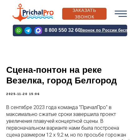
ЗАКАЗАТЬ
ЗВОНОК
PRICHALPRO@BK.RU
8 800 550 32 60
Звонок по России бесплатн
PRICHALPRO@BK.RU
Сцена-понтон на реке
О
КАТАЛОГ
ВЫПОЛН
КОМПАНИИ
ПРОДУКЦИИ
ПРОЕКТЫ
Везелка, город Белгород
2025-11-20 15:06
В сентябре 2023 года команда "ПричалПро" в
О
КАТАЛОГ
ВЫПОЛН
максимально сжатые сроки завершила проект
КОМПАНИИ
ПРОДУКЦИИ
ПРОЕКТЫ
увеличения плавучей концертной сцены. В
первоначальном варианте нами была построена
сцена размером 12 х 9,2 м, но по просьбе горожан