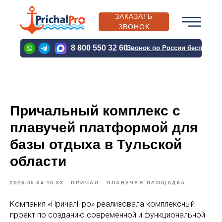
ЗАКАЗАТЬ
ЗВОНОК
PRICHALPRO@BK.RU
8 800 550 32 60
Звонок по России бесплатн
PRICHALPRO@BK.RU
Причальный комплекс с
О
КАТАЛОГ
ВЫПОЛН
КОМПАНИИ
ПРОДУКЦИИ
ПРОЕКТЫ
плавучей платформой для
базы отдыха в Тульской
области
О
КАТАЛОГ
ВЫПОЛН
КОМПАНИИ
ПРОДУКЦИИ
ПРОЕКТЫ
2026-05-04 10:33
ПРИЧАЛ
ПЛАВУЧАЯ ПЛОЩАДКА
Компания «ПричалПро» реализовала комплексный
проект по созданию современной и функциональной