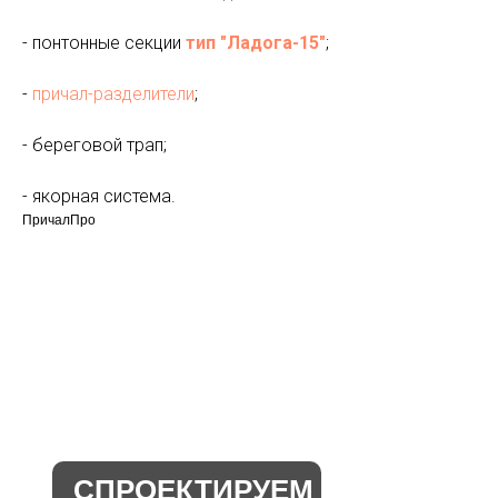
- понтонные секции
тип "Ладога-15"
;
-
причал-разделители
;
- береговой трап;
- якорная система.
ПричалПро
СПРОЕКТИРУЕМ