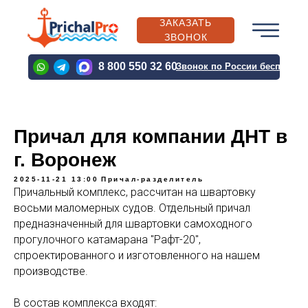
ЗАКАЗАТЬ
ЗВОНОК
PRICHALPRO@BK.RU
8 800 550 32 60
Звонок по России бесплатн
PRICHALPRO@BK.RU
Причал для компании ДНТ в
г. Воронеж
О
КАТАЛОГ
ВЫПОЛН
КОМПАНИИ
ПРОДУКЦИИ
ПРОЕКТЫ
2025-11-21 13:00
Причал-разделитель
Причальный комплекс, рассчитан на швартовку
восьми маломерных судов. Отдельный причал
предназначенный для швартовки самоходного
О
КАТАЛОГ
ВЫПОЛН
прогулочного катамарана "Рафт-20",
КОМПАНИИ
ПРОДУКЦИИ
ПРОЕКТЫ
спроектированного и изготовленного на нашем
производстве.
В состав комплекса входят: