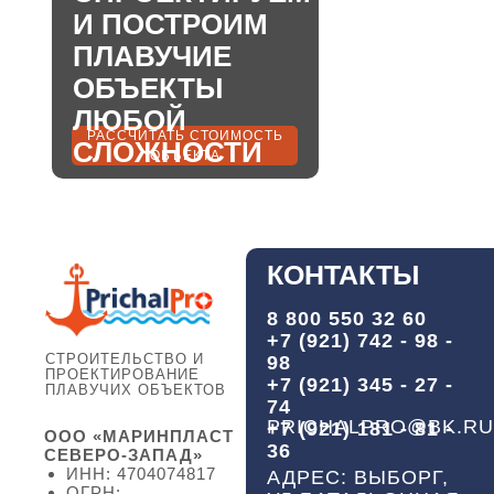
И ПОСТРОИМ
ПЛАВУЧИЕ
ОБЪЕКТЫ
ЛЮБОЙ
РАССЧИТАТЬ СТОИМОСТЬ
СЛОЖНОСТИ
ОБЪЕКТА
КОНТАКТЫ
8 800 550 32 60
+7 (921) 742 - 98 -
СТРОИТЕЛЬСТВО И
98
ПРОЕКТИРОВАНИЕ
+7 (921) 345 - 27 -
ПЛАВУЧИХ ОБЪЕКТОВ
74
PRICHALPRO@BK.RU
+7 (921) 181 - 81 -
ООО «МАРИНПЛАСТ
36
СЕВЕРО-ЗАПАД»
ИНН: 4704074817
АДРЕС: ВЫБОРГ,
ОГРН: