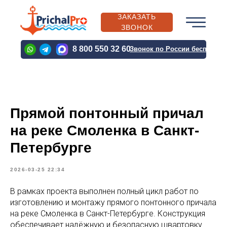
ЗАКАЗАТЬ
ЗВОНОК
PRICHALPRO@BK.RU
8 800 550 32 60
Звонок по России бесплатн
PRICHALPRO@BK.RU
Прямой понтонный причал
О
КАТАЛОГ
ВЫПОЛН
КОМПАНИИ
ПРОДУКЦИИ
ПРОЕКТЫ
на реке Смоленка в Санкт-
Петербурге
2026-03-25 22:34
О
КАТАЛОГ
ВЫПОЛН
КОМПАНИИ
ПРОДУКЦИИ
ПРОЕКТЫ
В рамках проекта выполнен полный цикл работ по
изготовлению и монтажу прямого понтонного причала
на реке Смоленка в Санкт-Петербурге. Конструкция
обеспечивает надёжную и безопасную швартовку