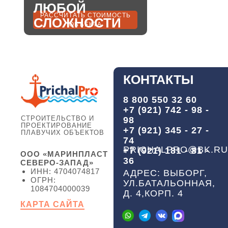
ЛЮБОЙ
РАССЧИТАТЬ СТОИМОСТЬ
СЛОЖНОСТИ
ОБЪЕКТА
КОНТАКТЫ
8 800 550 32 60
+7 (921) 742 - 98 -
СТРОИТЕЛЬСТВО И
98
ПРОЕКТИРОВАНИЕ
+7 (921) 345 - 27 -
ПЛАВУЧИХ ОБЪЕКТОВ
74
PRICHALPRO@BK.RU
+7 (921) 181 - 81 -
ООО «МАРИНПЛАСТ
36
СЕВЕРО-ЗАПАД»
ИНН: 4704074817
АДРЕС: ВЫБОРГ,
ОГРН:
УЛ.БАТАЛЬОННАЯ,
1084704000039
Д. 4,КОРП. 4
КАРТА САЙТА