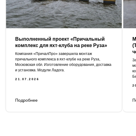
Выполненный проект «Причальный
М
комплекс для яхт-клуба на реке Руза»
(
ч
Компания «ПричалПро» завершила монтаж
причального комплекса в яхт-клубе на реке Руза,
З
Московская обл. Изготовление оборудования, доставка
м
и установка. Модули Ладога.
к
Б
21.07.2026
2
Подробнее
П