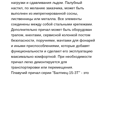
нагрузки и сдавливания льдом. Палубный
настил, по желанию заказчика, может быть
выполнен из импрегнированной сосны,
лиственницы или металла. Все элементы
соединены между собой стальными крепежами.
Дополнительно причал может быть оборудован
трапом, кнехтами, сервисной колонкой постом
безопасности, поручнями, мачтами для фонарей
и иными приспособлениями, которые добавят
функциональности и сделают его эксплуатацию
максимально комфортной. При необходимости
причал легко демонтируется для
транспортировки или перемещения.
Плавучий причал серии "Балтиец-15-3Т" - это
конструкция, каждая деталь которой отработана
и усовершенствована нашими
специалистами. Выбирая причалы компании
"ПричалПро", Вы выбираете качество,
безопасность и надежность.