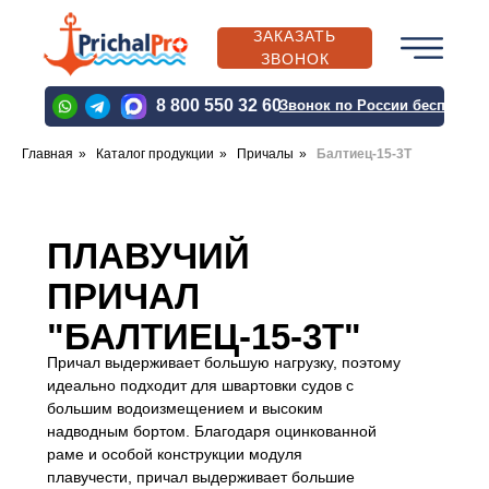
ЗАКАЗАТЬ
ЗВОНОК
PRICHALPRO@BK.RU
8 800 550 32 60
Звонок по России бесплатн
Главная
»
Каталог продукции
»
Причалы
»
Балтиец-15-3Т
PRICHALPRO@BK.RU
ПЛАВУЧИЙ
О
КАТАЛОГ
ВЫПОЛН
КОМПАНИИ
ПРОДУКЦИИ
ПРОЕКТЫ
ПРИЧАЛ
"БАЛТИЕЦ-15-3Т"
Причал выдерживает большую нагрузку, поэтому
О
КАТАЛОГ
ВЫПОЛН
идеально подходит для швартовки судов с
КОМПАНИИ
ПРОДУКЦИИ
ПРОЕКТЫ
большим водоизмещением и высоким
надводным бортом. Благодаря оцинкованной
раме и особой конструкции модуля
плавучести, причал выдерживает большие