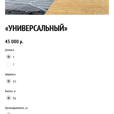
«УНИВЕРСАЛЬНЫЙ»
45 000
р.
Длина,м
5
7
Ширина,м
0.3
Высота ,м
0,6
Грузоподъемность ,кг