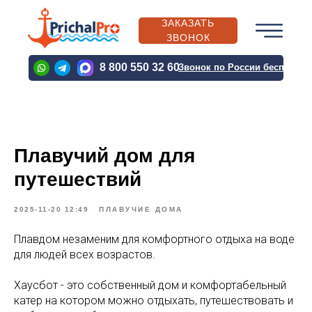
ЗАКАЗАТЬ
ЗВОНОК
PRICHALPRO@BK.RU
8 800 550 32 60
Звонок по России бесплатн
PRICHALPRO@BK.RU
Плавучий дом для
О
КАТАЛОГ
ВЫПОЛН
КОМПАНИИ
ПРОДУКЦИИ
ПРОЕКТЫ
путешествий
2025-11-20 12:49
ПЛАВУЧИЕ ДОМА
Плавдом незаменим для комфортного отдыха на воде
О
КАТАЛОГ
ВЫПОЛН
для людей всех возрастов.
КОМПАНИИ
ПРОДУКЦИИ
ПРОЕКТЫ
Хаусбот - это собственный дом и комфортабельный
катер на котором можно отдыхать, путешествовать и